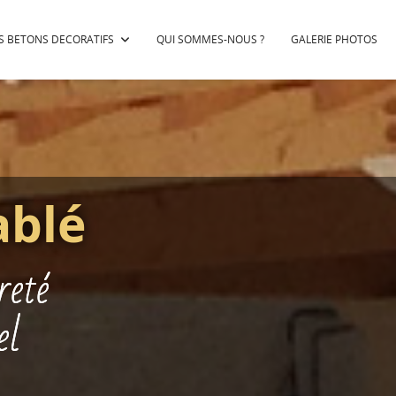
S BETONS DECORATIFS
QUI SOMMES-NOUS ?
GALERIE PHOTOS
ablé
reté
el