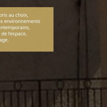
oris au choix,
es environnements
ontemporains,
 de l’espace,
age.