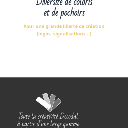
Diversité de coloris
et de pochoirs
Pour une grande liberté de création
(logos, signalisations...)
Toute la créativité Decodal
à partir d’une large gamme