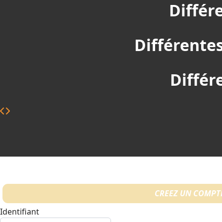
Différ
Différentes
Différ
CREEZ UN COMPT
Identifiant