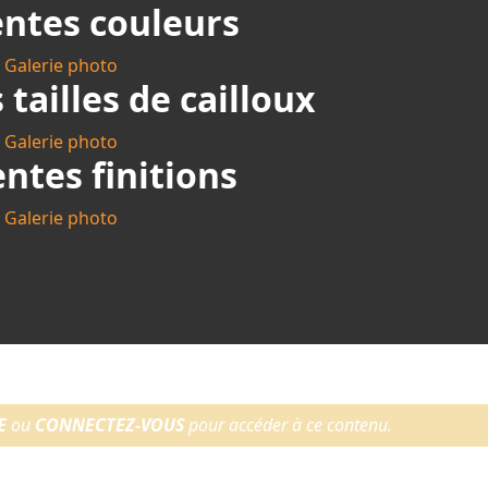
entes couleurs
Galerie photo
 tailles de cailloux
Galerie photo
entes finitions
Galerie photo
E
ou
CONNECTEZ-VOUS
pour accéder à ce contenu.