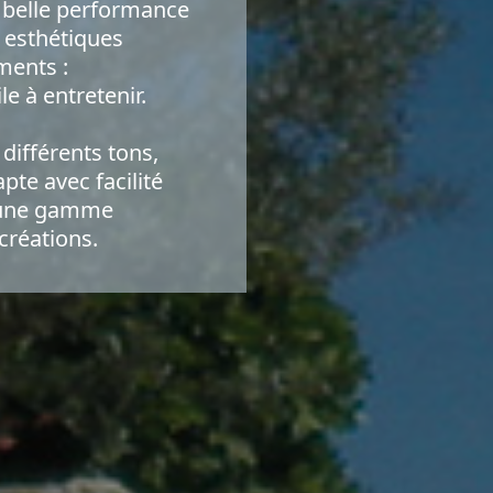
 belle performance
s esthétiques
ments :
le à entretenir.
 différents tons,
pte avec facilité
s une gamme
créations.