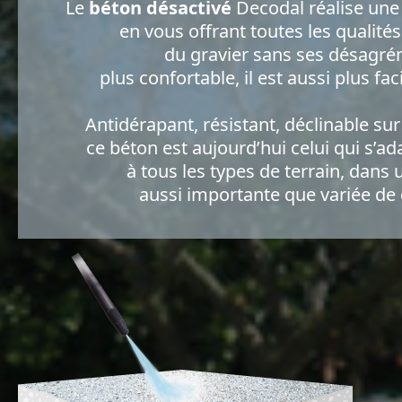
Le
béton désactivé
Decodal réalise une
en vous offrant toutes les qualité
du gravier sans ses désagré
plus confortable, il est aussi plus faci
Antidérapant, résistant, déclinable sur
ce béton est aujourd’hui celui qui s’ada
à tous les types de terrain, dan
aussi importante que variée de 