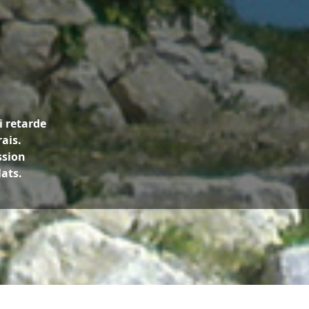
i retarde
rais.
ssion
lats.