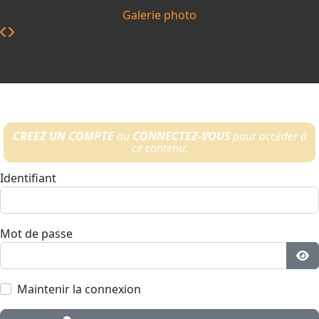
Galerie photo
CREEZ UN COMPTE
ou
CONNECTEZ-VOUS
pour accéder à
ce contenu.
Identifiant
Mot de passe
Aff
Maintenir la connexion