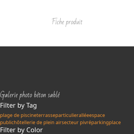
Fiche produit
Galerie photo béton sablé
Filter by Tag
plage de piscine
terrasse
particulier
allée
espace
public
hôtellerie de plein air
secteur pivré
parking
place
Filter by Color