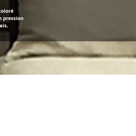
coloré
n pression
ais.