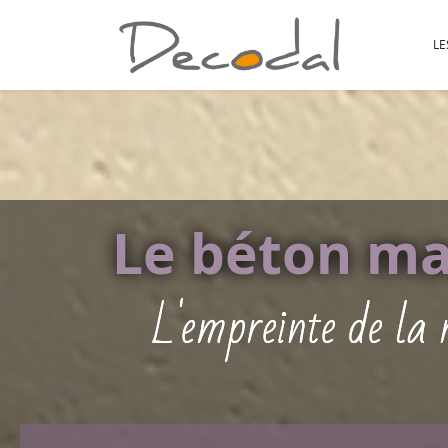
LE
Le béton m
L'empreinte de la r