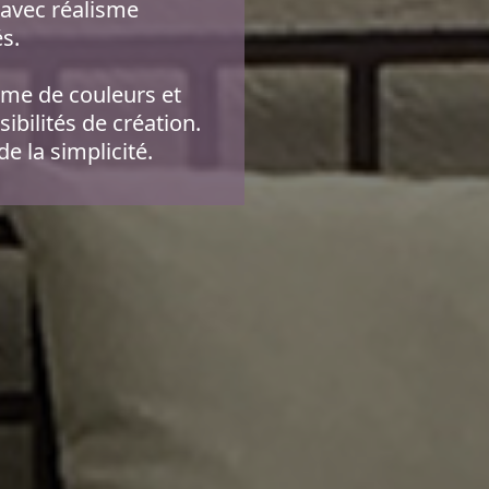
 avec réalisme
és.
amme de couleurs et
ibilités de création.
de la simplicité.