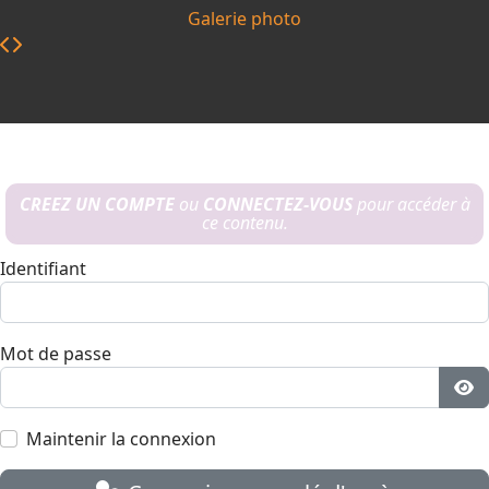
Galerie photo
CREEZ UN COMPTE
ou
CONNECTEZ-VOUS
pour accéder à
ce contenu.
Identifiant
Mot de passe
Aff
Maintenir la connexion