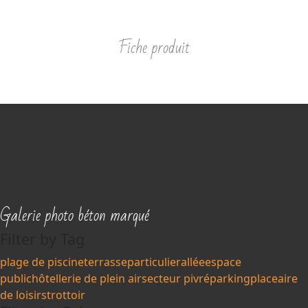
Fiche produit
Galerie photo béton marqué
Filter by Tag
plage de piscine
terrasse
particulier
allée
espace
public
hôtellerie de plein air
secteur pivré
parking
place
aire
de loisirs
trottoir