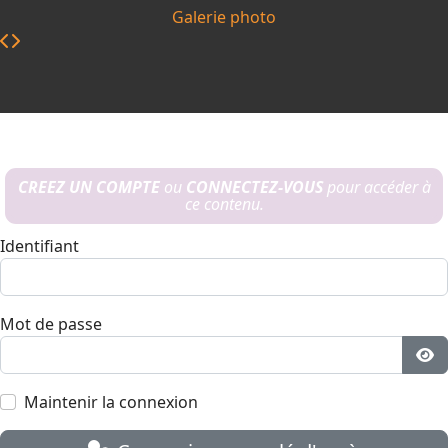
Galerie photo
CREEZ UN COMPTE
ou
CONNECTEZ-VOUS
pour accéder à
ce contenu.
Identifiant
Mot de passe
Aff
Maintenir la connexion