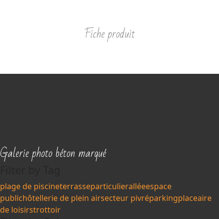
Fiche produit
Galerie photo béton marqué
Filter by Tag
plage de piscine
terrasse
particulier
allée
espace
public
hôtellerie de plein air
secteur pivré
parking
place
aire
de loisirs
trottoir