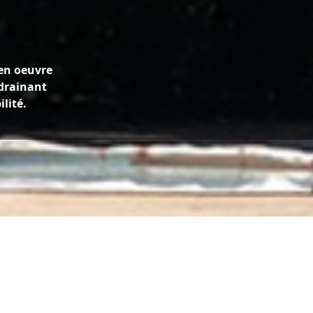
en oeuvre
drainant
lité.