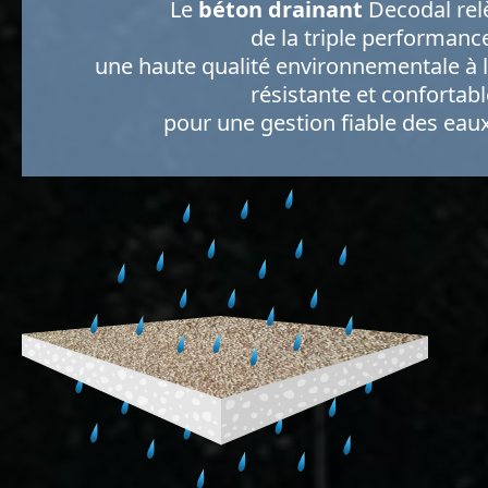
Le
béton drainant
Decodal relè
de la triple performance
une haute qualité environnementale à la
résistante et confortabl
pour une gestion fiable des eaux