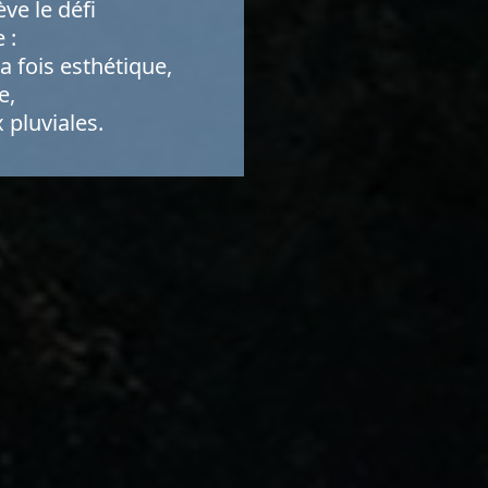
ve le défi
 :
 fois esthétique,
e,
 pluviales.