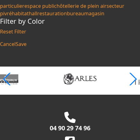
particulier
espace public
hôtellerie de plein air
secteur
pivré
habitat
hall
restauration
bureau
magasin
Filter by Color
Reset Filter
Cancel
Save
04 90 29 74 96