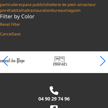
particulier
espace public
hôtellerie de plein air
secteur
pivré
habitat
hall
restauration
bureau
magasin
Filter by Color
Reset Filter
Cancel
Save
04 90 29 74 96