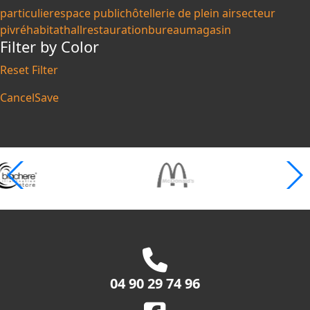
particulier
espace public
hôtellerie de plein air
secteur
pivré
habitat
hall
restauration
bureau
magasin
Filter by Color
Reset Filter
Cancel
Save
04 90 29 74 96