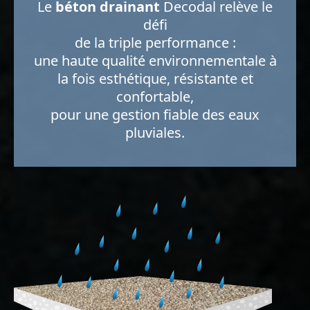
Le
béton drainant
Decodal relève le
défi
de la triple performance :
une haute qualité environnementale à
la fois esthétique, résistante et
confortable,
pour une gestion fiable des eaux
pluviales.