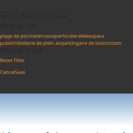
Galerie photo béton drainant
Filter by Tag
plage de piscine
terrasse
particulier
allée
espace
public
hôtellerie de plein air
parking
aire de loisirs
zoom
Filter by Color
Reset Filter
Cancel
Save