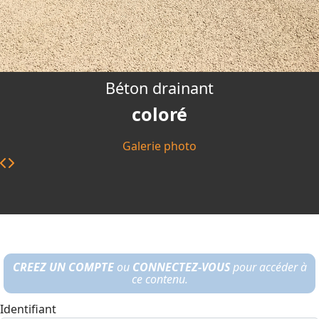
Béton drainant
coloré
Galerie photo
CREEZ UN COMPTE
ou
CONNECTEZ-VOUS
pour accéder à
ce contenu.
Identifiant