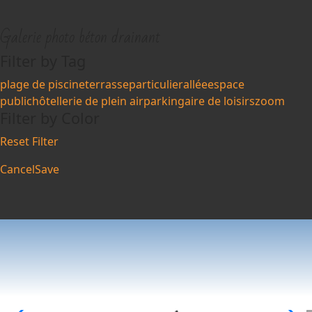
Galerie photo béton drainant
Filter by Tag
plage de piscine
terrasse
particulier
allée
espace
public
hôtellerie de plein air
parking
aire de loisirs
zoom
Filter by Color
Reset Filter
Cancel
Save