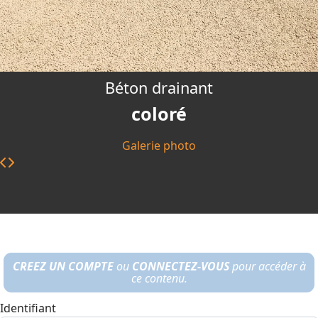
Béton drainant
coloré
Galerie photo
CREEZ UN COMPTE
ou
CONNECTEZ-VOUS
pour accéder à
ce contenu.
Identifiant