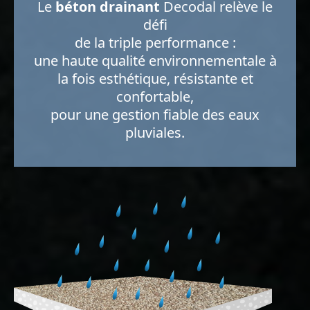
Le
béton drainant
Decodal relève le
défi
de la triple performance :
une haute qualité environnementale à
la fois esthétique, résistante et
confortable,
pour une gestion fiable des eaux
pluviales.