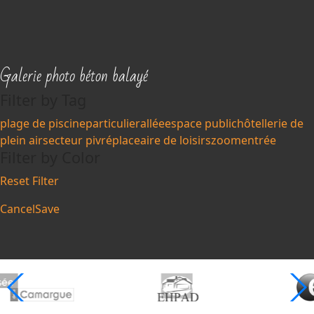
Galerie photo béton balayé
Filter by Tag
plage de piscine
particulier
allée
espace public
hôtellerie de
plein air
secteur pivré
place
aire de loisirs
zoom
entrée
Filter by Color
Reset Filter
Cancel
Save