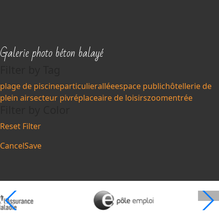
Galerie photo béton balayé
Filter by Tag
plage de piscine
particulier
allée
espace public
hôtellerie de
plein air
secteur pivré
place
aire de loisirs
zoom
entrée
Filter by Color
Reset Filter
Cancel
Save