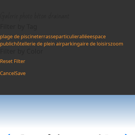
Galerie photo béton drainant
Filter by Tag
plage de piscine
terrasse
particulier
allée
espace
public
hôtellerie de plein air
parking
aire de loisirs
zoom
Filter by Color
Reset Filter
Cancel
Save