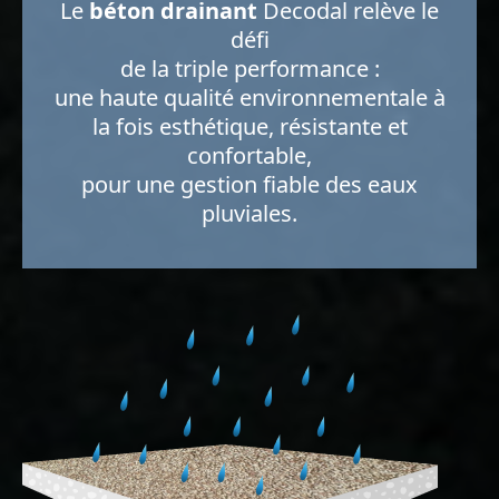
Le
béton drainant
Decodal relève le
défi
de la triple performance :
une haute qualité environnementale à
la fois esthétique, résistante et
confortable,
pour une gestion fiable des eaux
pluviales.