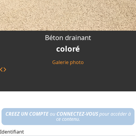
Béton drainant
coloré
Galerie photo
CREEZ UN COMPTE
ou
CONNECTEZ-VOUS
pour accéder à
ce contenu.
Identifiant