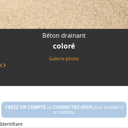
Béton drainant
coloré
Galerie photo
CREEZ UN COMPTE
ou
CONNECTEZ-VOUS
pour accéder à
ce contenu.
Identifiant