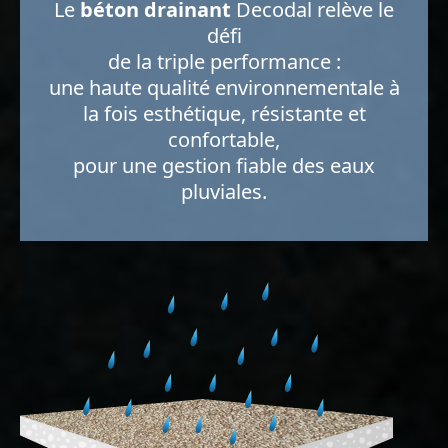
Le
béton drainant
Decodal relève le
défi
de la triple performance :
une haute qualité environnementale à
la fois esthétique, résistante et
confortable,
pour une gestion fiable des eaux
pluviales.