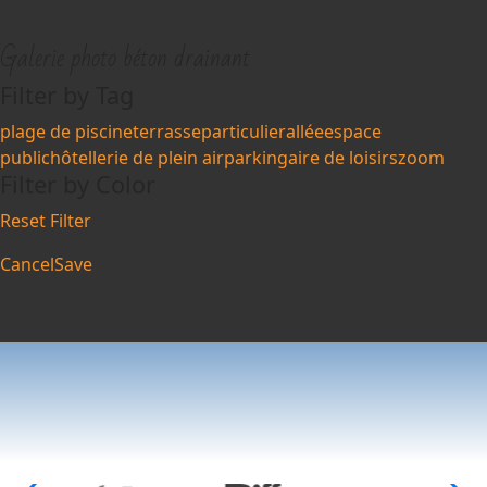
Galerie photo béton drainant
Filter by Tag
plage de piscine
terrasse
particulier
allée
espace
public
hôtellerie de plein air
parking
aire de loisirs
zoom
Filter by Color
Reset Filter
Cancel
Save