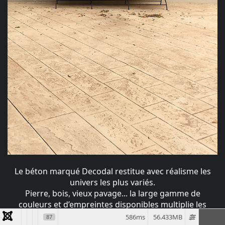
Le béton marqué Decodal restitue avec réalisme les
univers les plus variés.
Pierre, bois, vieux pavage... la large gamme de
couleurs et d’empreintes disponibles multiplie les
possibilités de création. C’est la rencontre de
586ms
56.433MB
87