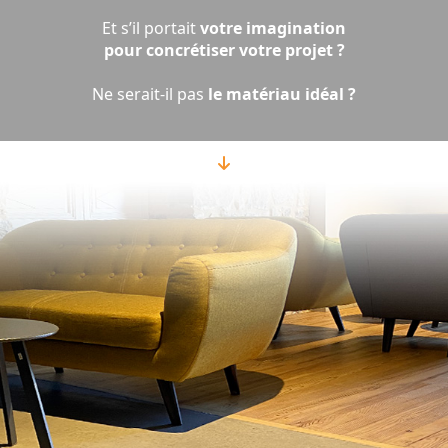
Et s’il portait
votre imagination
pour concrétiser votre projet ?
Ne serait-il pas
le matériau idéal ?